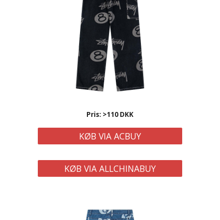
Pris: >
11
0 DKK
KØB VIA ACBUY
KØB VIA ALLCHINABUY