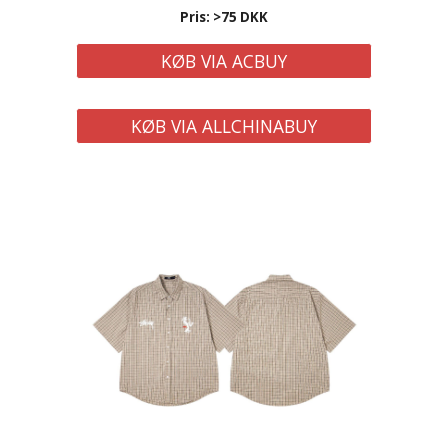
Pris: >75 DKK
KØB VIA ACBUY
KØB VIA ALLCHINABUY