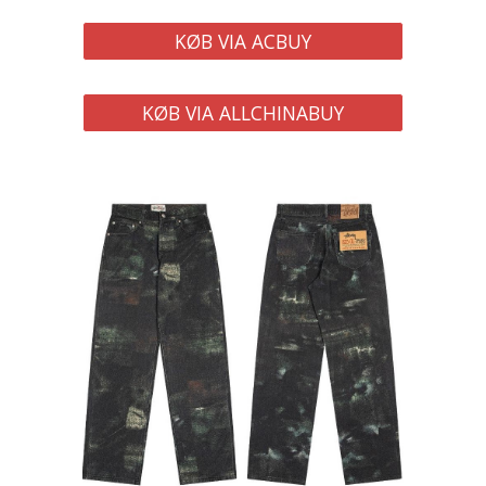
KØB VIA ACBUY
KØB VIA ALLCHINABUY