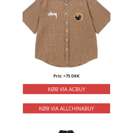
Pris: >75 DKK
KØB VIA ACBUY
KØB VIA ALLCHINABUY