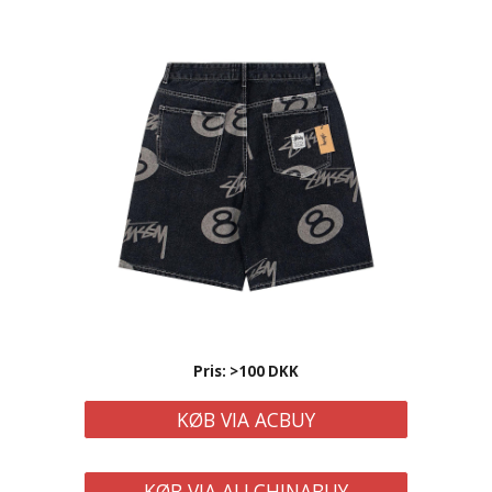
Pris: >1
0
0 DKK
KØB VIA ACBUY
KØB VIA ALLCHINABUY