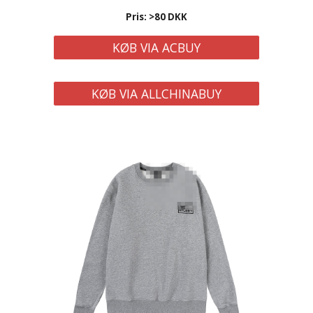
Pris: >
80
DKK
KØB VIA ACBUY
KØB VIA ALLCHINABUY