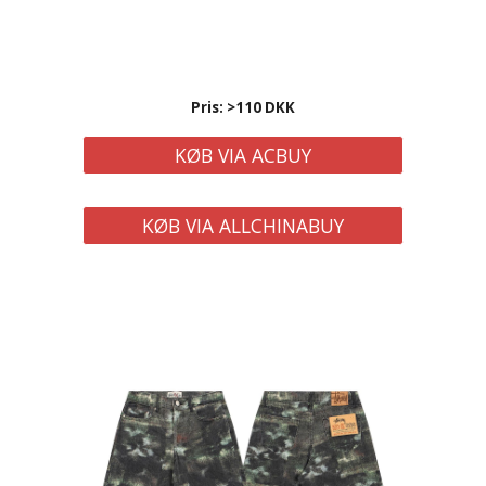
Pris: >1
1
0 DKK
KØB VIA ACBUY
KØB VIA ALLCHINABUY