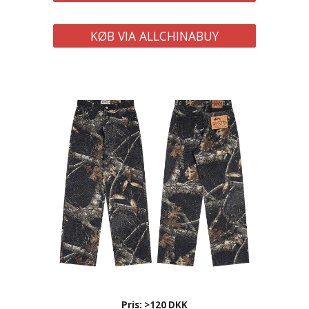
KØB VIA ALLCHINABUY
Pris: >1
2
0 DKK