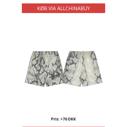
KØB VIA ALLCHINABUY
Pris: >
70
DKK