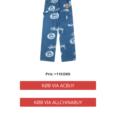
Pris: >110 DKK
KØB VIA ACBUY
KØB VIA ALLCHINABUY