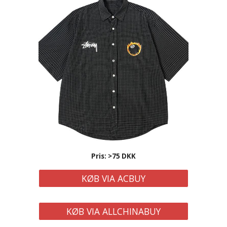
Pris: >75 DKK
KØB VIA ACBUY
KØB VIA ALLCHINABUY