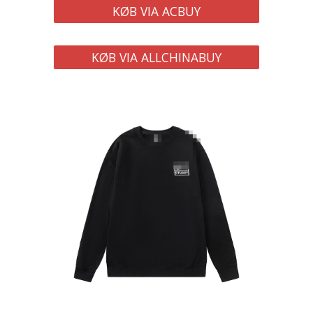
KØB VIA ACBUY
KØB VIA ALLCHINABUY