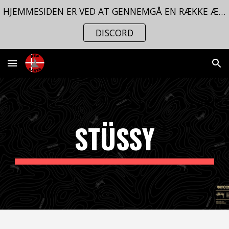
HJEMMESIDEN ER VED AT GENNEMGÅ EN RÆKKE ÆNDRINGER. FØLG MED PÅ VORES
Skip to main content
Skip to navigation
DISCORD
STÜSSY