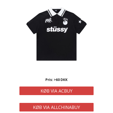
Pris: >
60
DKK
KØB VIA ACBUY
KØB VIA ALLCHINABUY