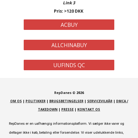
Link
3
Pris: >120 DKK
ACBUY
ALLCHINABUY
UUFINDS QC
RepDanes
©
2026
OM OS
|
POLITIKKER
|
BRUGSBETINGELSER
|
SERVICEVILKÅR
|
DMCA /
TAKEDOWN
|
PRESSE
|
KONTAKT OS
RepDanes er en uafhængig informationsplatform. Vi sælger ikke varer og
deltager ikke i køb, betaling eller forsendelse. Vi viser udelukkende links,