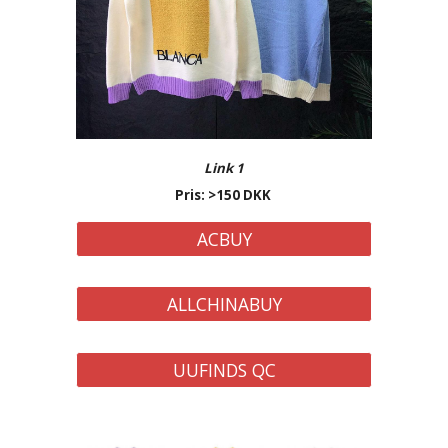
Link 1
Pris: >
150
DKK
ACBUY
ALLCHINABUY
UUFINDS QC