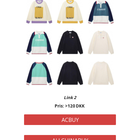
Link 2
Pris: >
120
DKK
ACBUY