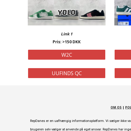
Link 1
Pris: >150 DKK
W2C
UUFINDS QC
OM OS
|
POL
RepDanes er en uafhængig informationsplatform. Vi sælger ikke varer
brugeren selv vælger at anvende på eget ansvar. RepDanes har ingen 