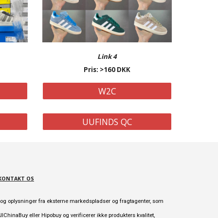
Link 4
Pris: >160 DKK
W2C
UUFINDS QC
KONTAKT OS
er og oplysninger fra eksterne markedspladser og fragtagenter, som
ChinaBuy eller Hipobuy og verificerer ikke produkters kvalitet,