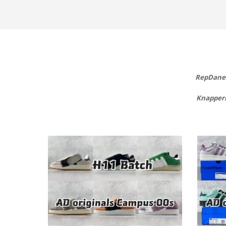
RepDanes.
Knappern