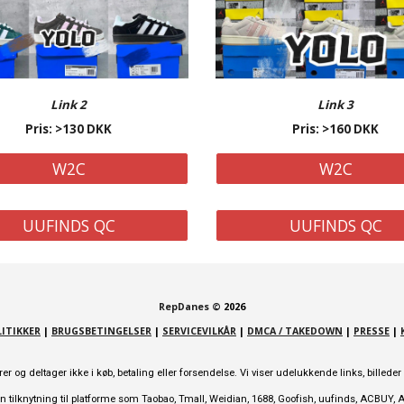
Link 2
Link 3
Pris: >130 DKK
Pris: >160 DKK
W2C
W2C
UUFINDS QC
UUFINDS QC
RepDanes
©
2026
ITIKKER
|
BRUGSBETINGELSER
|
SERVICEVILKÅR
|
DMCA / TAKEDOWN
|
PRESSE
|
 og deltager ikke i køb, betaling eller forsendelse. Vi viser udelukkende links, billed
tilknytning til platforme som Taobao, Tmall, Weidian, 1688, Goofish, uufinds, ACBUY, All