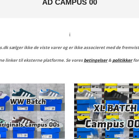
AD CAMPUS 00
ℹ️
dk sælger ikke de viste varer og er ikke associeret med de fremvis
e linker til eksterne platforme. Se vores
betingelser
&
politikker
for