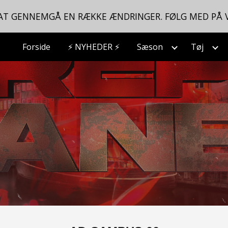
 AT GENNEMGÅ EN RÆKKE ÆNDRINGER. FØLG MED PÅ 
ip to main content
Skip to navigat
Forside
⚡ NYHEDER ⚡
Sæson
Tøj