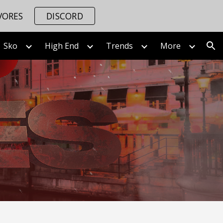
VORES
DISCORD
ion
Sko
High End
Trends
More