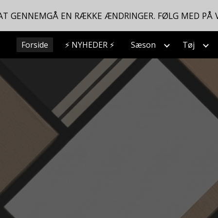
 AT GENNEMGÅ EN RÆKKE ÆNDRINGER. FØLG MED PÅ 
ip to main content
Skip to navigat
Forside
⚡ NYHEDER ⚡
Sæson
Tøj