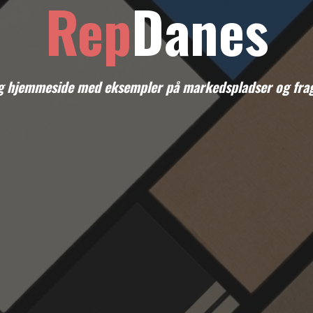
Rep
Danes
lig hjemmeside med eksempler på markedspladser og frag