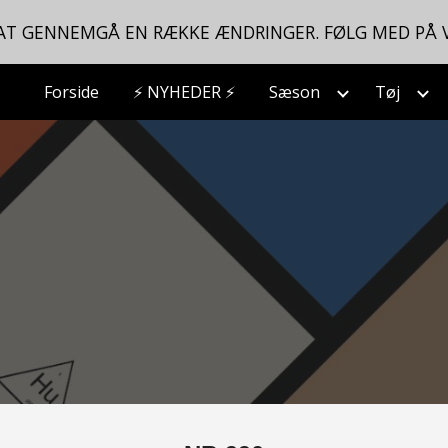
 AT GENNEMGÅ EN RÆKKE ÆNDRINGER. FØLG MED PÅ 
ip to main content
Skip to navigat
Forside
⚡ NYHEDER ⚡
Sæson
Tøj