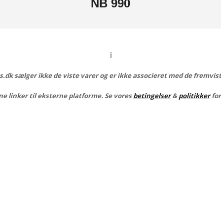
NB
990
ℹ️
dk sælger ikke de viste varer og er ikke associeret med de fremvis
e linker til eksterne platforme. Se vores
betingelser
&
politikker
for