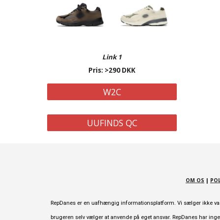
Link 1
Pris: >290 DKK
W2C
UUFINDS QC
OM OS
|
POL
RepDanes er en uafhængig informationsplatform. Vi sælger ikke varer
brugeren selv vælger at anvende på eget ansvar. RepDanes har ingen 