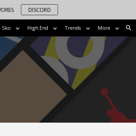
VORES
DISCORD
ion
Sko
High End
Trends
More