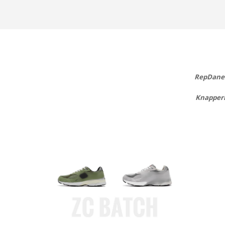
RepDanes.
Knappern