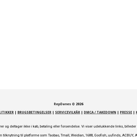
RepDanes
©
2026
ITIKKER
|
BRUGSBETINGELSER
|
SERVICEVILKÅR
|
DMCA / TAKEDOWN
|
PRESSE
|
 og deltager ikke i køb, betaling eller forsendelse. Vi viser udelukkende links, billed
tilknytning til platforme som Taobao, Tmall, Weidian, 1688, Goofish, uufinds, ACBUY, All